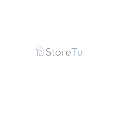
correo electrónico y soporte telefónico, es generalmente una
opción más segura.
¿Por qué elegir plataformas de apuestas
en línea?
Elegir un casino en línea para tus apuestas es una decisión que
debe basarse en una combinación de factores, incluyendo la